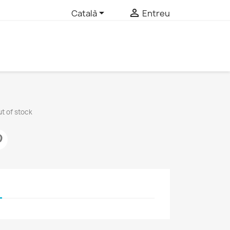


Català
Entreu
t of stock