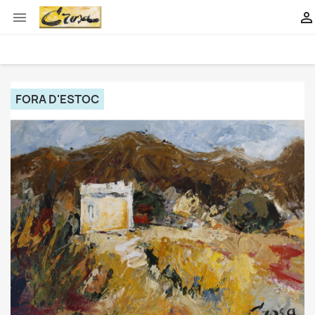


FORA D'ESTOC